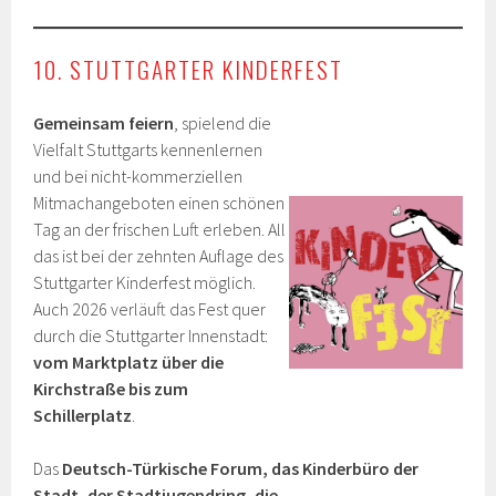
10. STUTTGARTER KINDERFEST
Gemeinsam feiern
, spielend die
Vielfalt Stuttgarts kennenlernen
und bei nicht-kommerziellen
Mitmachangeboten einen schönen
Tag an der frischen Luft erleben. All
das ist bei der zehnten Auflage des
Stuttgarter Kinderfest möglich.
Auch 2026 verläuft das Fest quer
durch die Stuttgarter Innenstadt:
vom Marktplatz über die
Kirchstraße bis zum
Schillerplatz
.
Das
Deutsch-Türkische Forum, das Kinderbüro der
Stadt, der Stadtjugendring, die