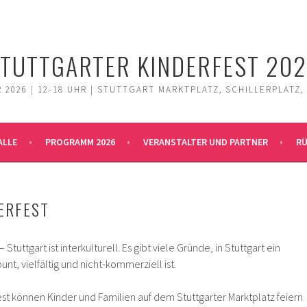
TUTTGARTER KINDERFEST 20
 2026 | 12-18 UHR | STUTTGART MARKTPLATZ, SCHILLERPLATZ,
ALLE
PROGRAMM 2026
VERANSTALTER UND PARTNER
RÜ
ERFEST
– Stuttgart ist interkulturell. Es gibt viele Gründe, in Stuttgart ein
bunt, vielfältig und nicht-kommerziell ist.
st können Kinder und Familien auf dem Stuttgarter Marktplatz feiern