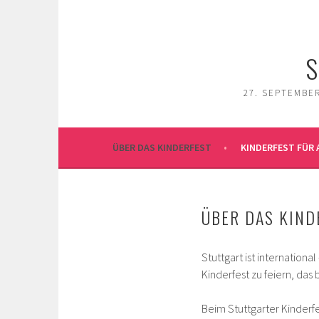
Springe
zum
Inhalt
S
27. SEPTEMBER
ÜBER DAS KINDERFEST
KINDERFEST FÜR 
ÜBER DAS KIND
Stuttgart ist international 
Kinderfest zu feiern, das 
Beim Stuttgarter Kinderfe