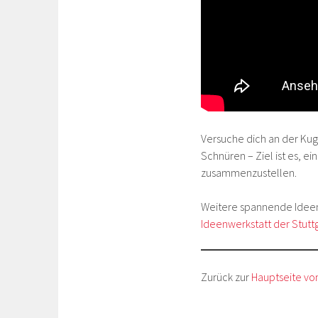
Versuche dich an der Kug
Schnüren – Ziel ist es, 
zusammenzustellen.
Weitere spannende Ideen 
Ideenwerkstatt der Stutt
Zurück zur
Hauptseite vo