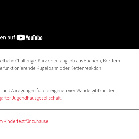
elbahn Challenge. Kurz oder lang, ob aus Büchern, Brettern,
eine funktionierende Kugelbahn oder Kettenreaktion
und Anregungen für die eigenen vier Wände gibt’s in der
garter Jugendhausgesellschaft
.
m Kinderfest für zuhause